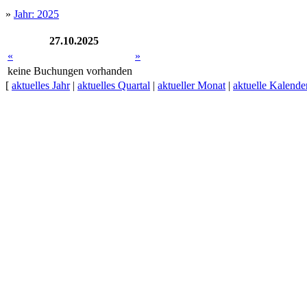
»
Jahr: 2025
27.10.2025
«
»
keine Buchungen vorhanden
[
aktuelles Jahr
|
aktuelles Quartal
|
aktueller Monat
|
aktuelle Kalend