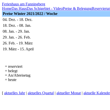
Ferienhaus am Fanningberg
Home
Das Haus
Das Schigebiet - Video
Preise & Belegung
Reservieru
Preise Winter
2021/2022
/ Woche
04. Dez. - 18. Dez.
18. Dez. - 08. Jan.
08. Jan. - 29. Jan.
29. Jan. - 26. Feb.
26. Feb. - 19. März
19. März - 15. April
= reserviert
= belegt
= An/Abreisetag
= heute
[
aktuelles Jahr
|
aktuelles Quartal
|
aktueller Monat
|
aktuelle Kalend